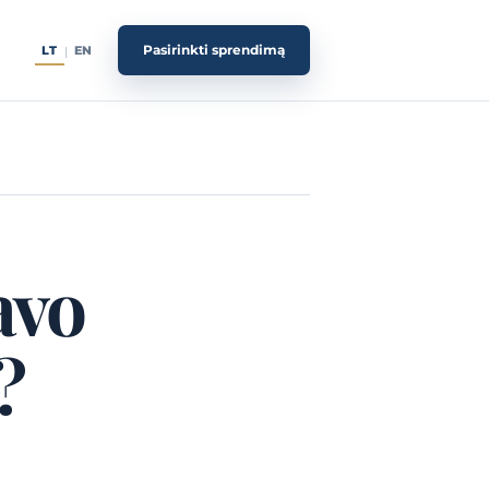
Pasirinkti sprendimą
LT
EN
|
avo
?