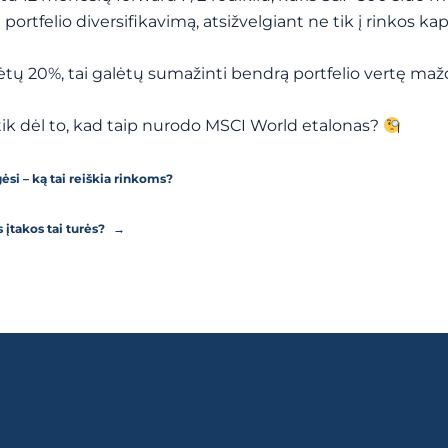
i portfelio diversifikavimą, atsižvelgiant ne tik į rinkos kapi
pnėtų 20%, tai galėtų sumažinti bendrą portfelio vertę maž
je tik dėl to, kad taip nurodo MSCI World etalonas?
igėsi – ką tai reiškia rinkoms?
įtakos tai turės?
→