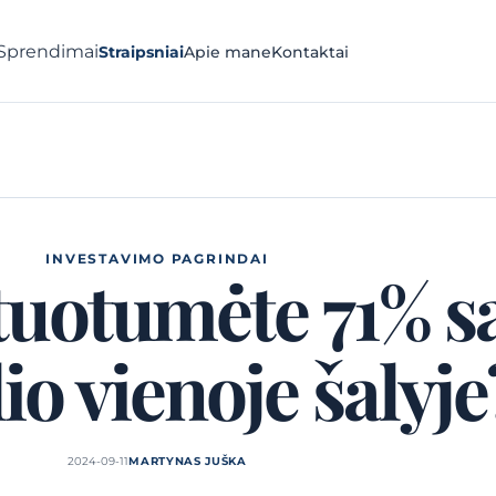
Sprendimai
Straipsniai
Apie mane
Kontaktai
INVESTAVIMO PAGRINDAI
tuotumėte 71% s
io vienoje šalyje
2024-09-11
MARTYNAS JUŠKA