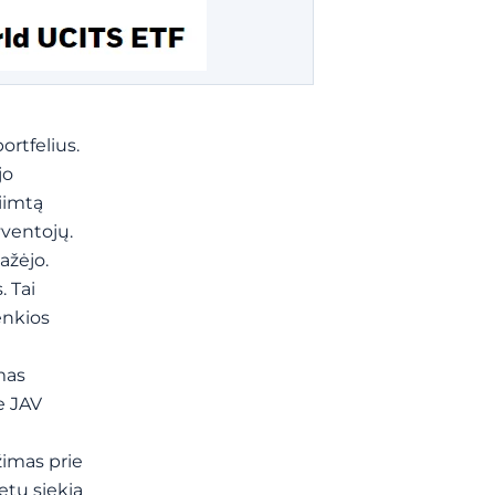
ortfelius.
jo
iimtą
yventojų.
ažėjo.
. Tai
enkios
umas
e JAV
įžimas prie
etu siekia