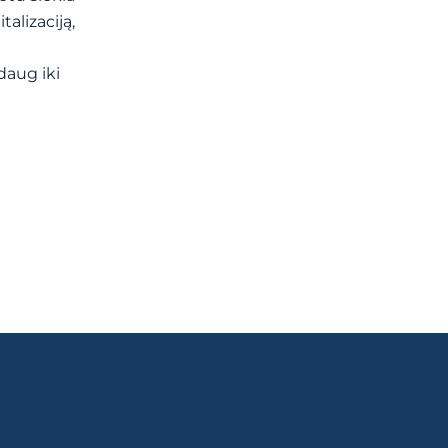
talizaciją,
daug iki