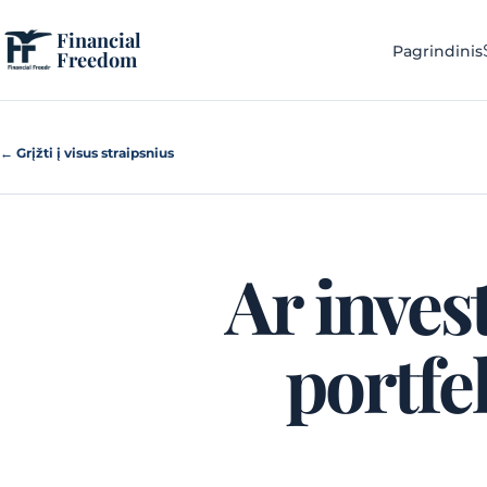
Pereiti prie turinio
Financial
Pagrindinis
Freedom
← Grįžti į visus straipsnius
Ar inves
portfel