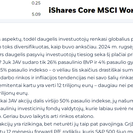
s aspektų, todėl daugelis investuotojų renkasi globalius p
 toks diversifikuotas, kaip buvo anksčiau. 2024 m. rugsė
daugelis pasyvių investuotojų tiesiog seka šį plačiai pr
ja? Juk JAV sudaro tik 26% pasaulinio BVP ir 4% pasaulio g
5% pasaulio indekso – o vėliau šis skaičius drastiškai sum
bo rinkos ir infliacijos tendencijas nei savo šalių rinkas
itentai kartu yra verti 12 trilijonų eurų – daugiau nei p
ilijonų eurų.
, kai JAV akcijų dalis viršijo 50% pasaulio indekse, jų naš
linių investicinių fondų valdytojų, kurie labiau svėrė n
. Geriau buvo laikytis arti rinkos etalono.
 akcijų yra rizikinga, bet neturėti jų taip pat pavojinga. Gr
štu 12 mėnesių forward P/E rodikliu, kuris S&P 500 šiuo m