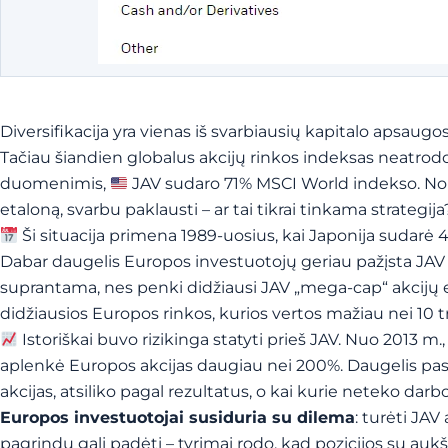
Diversifikacija yra vienas iš svarbiausių kapitalo apsaugo
Tačiau šiandien globalus akcijų rinkos indeksas neatrodo
duomenimis,
JAV sudaro 71% MSCI World indekso. Nors 
etaloną, svarbu paklausti – ar tai tikrai tinkama strategi
Ši situacija primena 1989-uosius, kai Japonija sudarė 4
Dabar daugelis Europos investuotojų geriau pažįsta JAV dar
suprantama, nes penki didžiausi JAV „mega-cap“ akcijų em
didžiausios Europos rinkos, kurios vertos mažiau nei 10 tr
Istoriškai buvo rizikinga statyti prieš JAV. Nuo 2013 m.
aplenkė Europos akcijas daugiau nei 200%. Daugelis pasau
akcijas, atsiliko pagal rezultatus, o kai kurie neteko darbo
Europos investuotojai susiduria su dilema
: turėti JAV
pagrindų gali padėti – tyrimai rodo, kad pozicijos su auk