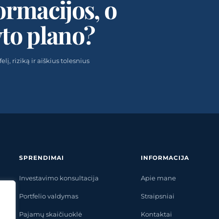
ormacijos, o
yto plano?
į, riziką ir aiškius tolesnius
SPRENDIMAI
INFORMACIJA
Investavimo konsultacija
Apie mane
Portfelio valdymas
Straipsniai
Pajamų skaičiuoklė
Kontaktai