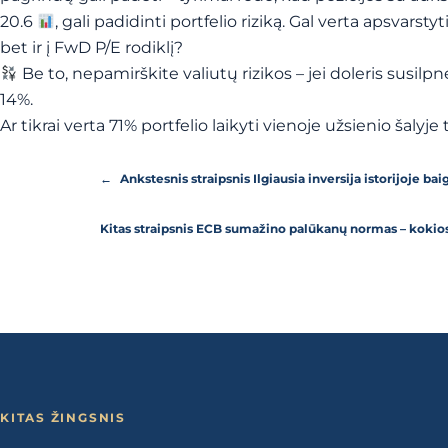
20.6
, gali padidinti portfelio riziką. Gal verta apsvarstyt
bet ir į FwD P/E rodiklį?
Be to, nepamirškite valiutų rizikos – jei doleris susil
14%.
Ar tikrai verta 71% portfelio laikyti vienoje užsienio šaly
←
Ankstesnis straipsnis
Ilgiausia inversija istorijoje ba
Kitas straipsnis
ECB sumažino palūkanų normas – kokios 
KITAS ŽINGSNIS