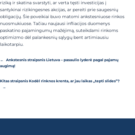
riziką ir skatina svarstyti, ar verta tęsti investicijas į
santykinai rizikingesnes akcijas, ar pereiti prie saugesnių
obligacijų. Šie poveikiai buvo matomi ankstesniuose rinkos
nuosmukiuose. Tačiau naujausi infliacijos duomenys
paskatino pajamingumų mažėjimą, suteikdami rinkoms
optimizmo dėl palankesnių sąlygų bent artimiausiu
laikotarpiu.
←
Ankstesnis straipsnis
Lietuva – pasaulio lyderė pagal pajamų
augimą!
Kitas straipsnis
Kodėl rinknos krenta, ar jau laikas „tepti slides”?
→