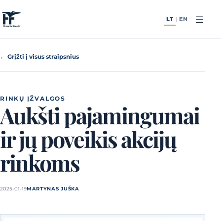
Pereiti prie turinio
LT
EN
|
← Grįžti į visus straipsnius
RINKŲ ĮŽVALGOS
Aukšti pajamingumai
ir jų poveikis akcijų
rinkoms
2025-01-19
MARTYNAS JUŠKA