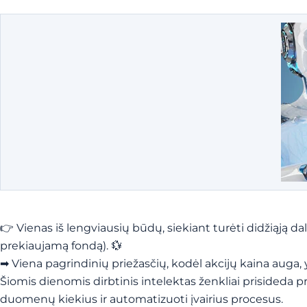
👉 Vienas iš lengviausių būdų, siekiant turėti didžiąją dalį
prekiaujamą fondą). 💱
➡ Viena pagrindinių priežasčių, kodėl akcijų kaina auga,
Šiomis dienomis dirbtinis intelektas ženkliai prisideda
duomenų kiekius ir automatizuoti įvairius procesus.