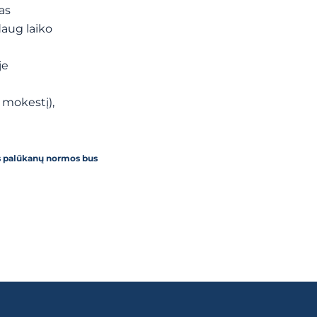
as
daug laiko
je
t mokestį),
is palūkanų normos bus