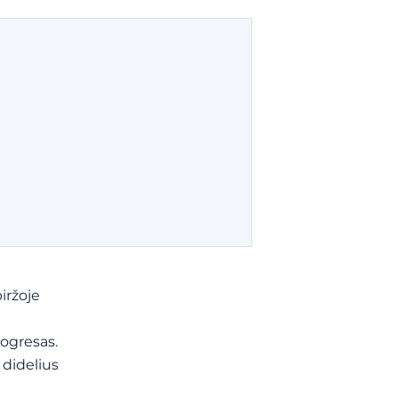
biržoje
rogresas.
 didelius