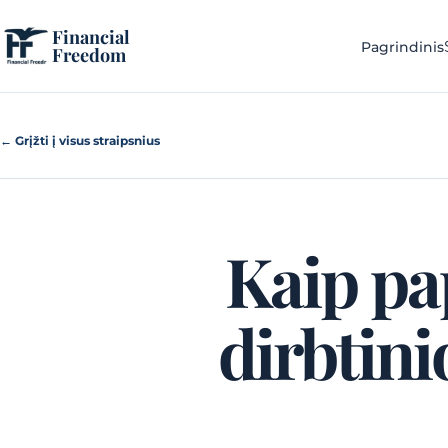
Pereiti prie turinio
Financial
Pagrindinis
Freedom
← Grįžti į visus straipsnius
Kaip pap
dirbtini