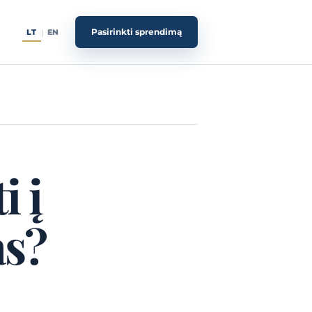
Pasirinkti sprendimą
LT
EN
|
i į
as?