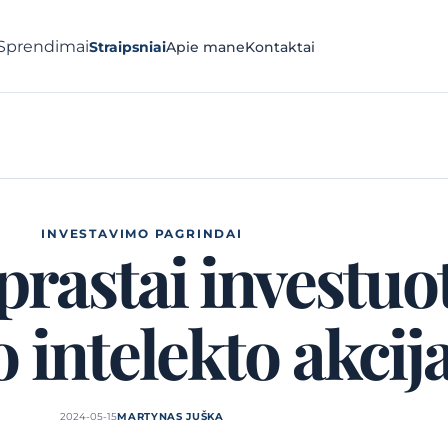
Sprendimai
Straipsniai
Apie mane
Kontaktai
INVESTAVIMO PAGRINDAI
rastai investuot
o intelekto akcij
2024-05-15
MARTYNAS JUŠKA