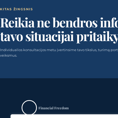
KITAS ŽINGSNIS
Reikia ne bendros inf
tavo situacijai pritaik
Individualios konsultacijos metu įvertinsime tavo tikslus, turimą portfel
veiksmus.
Financial Freedom