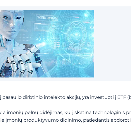
 pasaulio dirbtinio intelekto akcijų, yra investuoti į ETF (
 yra įmonių pelnų didėjimas, kurį skatina technologinis p
 prie įmonių produktyvumo didinimo, padedantis apdoroti