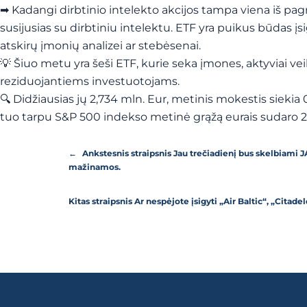
➡ Kadangi dirbtinio intelekto akcijos tampa viena iš pagr
susijusias su dirbtiniu intelektu. ETF yra puikus būdas įsig
atskirų įmonių analizei ar stebėsenai.
💡 Šiuo metu yra šeši ETF, kurie seka įmones, aktyviai veik
reziduojantiems investuotojams.
🔍 Didžiausias jų 2,734 mln. Eur, metinis mokestis siekia 
tuo tarpu S&P 500 indekso metinė grąžą eurais sudaro 2
←
Ankstesnis straipsnis
Jau trečiadienį bus skelbiami 
mažinamos.
Kitas straipsnis
Ar nespėjote įsigyti „Air Baltic“, „Citad