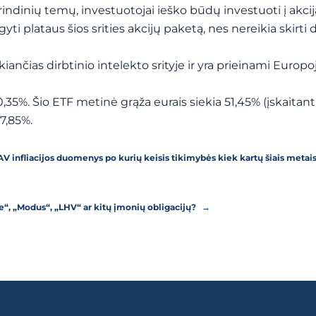
indinių temų, investuotojai ieško būdų investuoti į akcij
yti plataus šios srities akcijų paketą, nes nereikia skirti 
iančias dirbtinio intelekto srityje ir yra prieinami Europo
0,35%. Šio ETF metinė grąža eurais siekia 51,45% (įskaitan
7,85%.
JAV infliacijos duomenys po kurių keisis tikimybės kiek kartų šiais meta
ele“, „Modus“, „LHV“ ar kitų įmonių obligacijų?
→