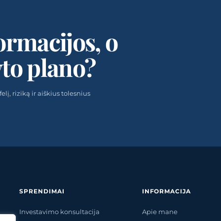
ormacijos, o
yto plano?
į, riziką ir aiškius tolesnius
SPRENDIMAI
INFORMACIJA
Investavimo konsultacija
Apie mane