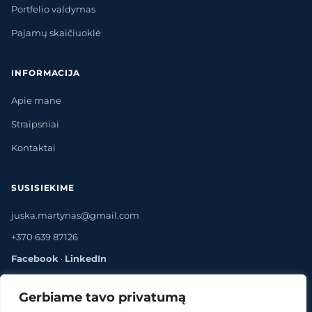
Portfelio valdymas
Pajamų skaičiuoklė
INFORMACIJA
Apie mane
Straipsniai
Kontaktai
SUSISIEKIME
juska.martynas@gmail.com
+370 639 87126
Facebook
·
LinkedIn
Gerbiame tavo privatumą