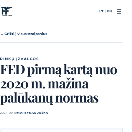
Pereiti prie turinio
LT
EN
|
← Grįžti į visus straipsnius
RINKŲ ĮŽVALGOS
FED pirmą kartą nuo
2020 m. mažina
palūkanų normas
2024-09-19
MARTYNAS JUŠKA