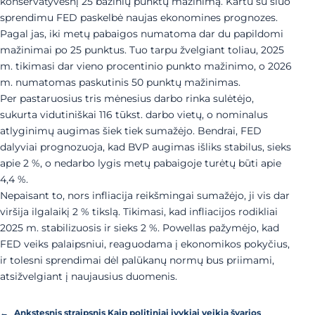
konservatyvesnį 25 bazinių punktų mažinimą. Kartu su šiuo
sprendimu FED paskelbė naujas ekonomines prognozes.
Pagal jas, iki metų pabaigos numatoma dar du papildomi
mažinimai po 25 punktus. Tuo tarpu žvelgiant toliau, 2025
m. tikimasi dar vieno procentinio punkto mažinimo, o 2026
m. numatomas paskutinis 50 punktų mažinimas.
Per pastaruosius tris mėnesius darbo rinka sulėtėjo,
sukurta vidutiniškai 116 tūkst. darbo vietų, o nominalus
atlyginimų augimas šiek tiek sumažėjo. Bendrai, FED
dalyviai prognozuoja, kad BVP augimas išliks stabilus, sieks
apie 2 %, o nedarbo lygis metų pabaigoje turėtų būti apie
4,4 %.
Nepaisant to, nors infliacija reikšmingai sumažėjo, ji vis dar
viršija ilgalaikį 2 % tikslą. Tikimasi, kad infliacijos rodikliai
2025 m. stabilizuosis ir sieks 2 %. Powellas pažymėjo, kad
FED veiks palaipsniui, reaguodama į ekonomikos pokyčius,
ir tolesni sprendimai dėl palūkanų normų bus priimami,
atsižvelgiant į naujausius duomenis.
←
Ankstesnis straipsnis
Kaip politiniai įvykiai veikia švarios