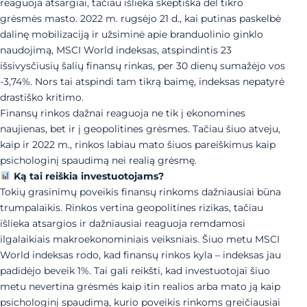
reaguoja atsargiai, tačiau išlieka skeptiška dėl tikro
grėsmės masto. 2022 m. rugsėjo 21 d., kai putinas paskelbė
dalinę mobilizaciją ir užsiminė apie branduolinio ginklo
naudojimą, MSCI World indeksas, atspindintis 23
išsivysčiusių šalių finansų rinkas, per 30 dienų sumažėjo vos
-3,74%. Nors tai atspindi tam tikrą baimę, indeksas nepatyrė
drastiško kritimo.
Finansų rinkos dažnai reaguoja ne tik į ekonomines
naujienas, bet ir į geopolitines grėsmes. Tačiau šiuo atveju,
kaip ir 2022 m., rinkos labiau mato šiuos pareiškimus kaip
psichologinį spaudimą nei realią grėsmę.
Ką tai reiškia investuotojams?
Tokių grasinimų poveikis finansų rinkoms dažniausiai būna
trumpalaikis. Rinkos vertina geopolitines rizikas, tačiau
išlieka atsargios ir dažniausiai reaguoja remdamosi
ilgalaikiais makroekonominiais veiksniais. Šiuo metu MSCI
World indeksas rodo, kad finansų rinkos kyla – indeksas jau
padidėjo beveik 1%. Tai gali reikšti, kad investuotojai šiuo
metu nevertina grėsmės kaip itin realios arba mato ją kaip
psichologinį spaudimą, kurio poveikis rinkoms greičiausiai