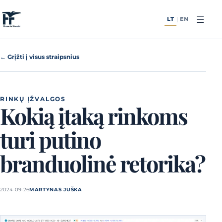
Pereiti prie turinio
LT
EN
|
← Grįžti į visus straipsnius
RINKŲ ĮŽVALGOS
Kokią įtaką rinkoms
turi putino
branduolinė retorika?
2024-09-26
MARTYNAS JUŠKA