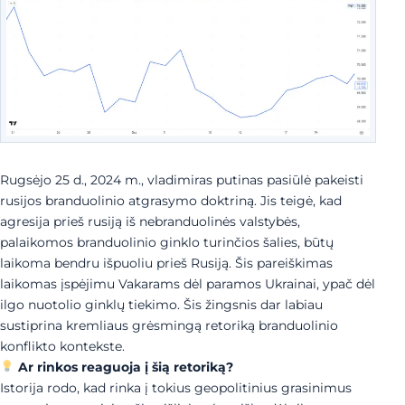
Rugsėjo 25 d., 2024 m., vladimiras putinas pasiūlė pakeisti
rusijos branduolinio atgrasymo doktriną. Jis teigė, kad
agresija prieš rusiją iš nebranduolinės valstybės,
palaikomos branduolinio ginklo turinčios šalies, būtų
laikoma bendru išpuoliu prieš Rusiją. Šis pareiškimas
laikomas įspėjimu Vakarams dėl paramos Ukrainai, ypač dėl
ilgo nuotolio ginklų tiekimo. Šis žingsnis dar labiau
sustiprina kremliaus grėsmingą retoriką branduolinio
konflikto kontekste.
Ar rinkos reaguoja į šią retoriką?
Istorija rodo, kad rinka į tokius geopolitinius grasinimus