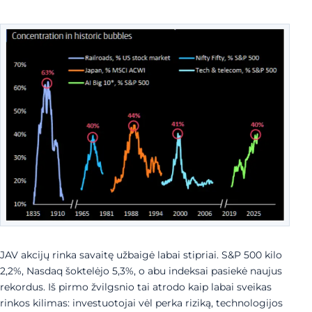
JAV akcijų rinka savaitę užbaigė labai stipriai. S&P 500 kilo
2,2%, Nasdaq šoktelėjo 5,3%, o abu indeksai pasiekė naujus
rekordus. Iš pirmo žvilgsnio tai atrodo kaip labai sveikas
rinkos kilimas: investuotojai vėl perka riziką, technologijos