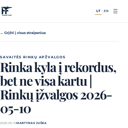
Pereiti prie turinio
LT
EN
|
← Grįžti į visus straipsnius
SAVAITĖS RINKŲ APŽVALGOS
Rinka kyla į rekordus,
bet ne visa kartu |
Rinkų įžvalgos 2026-
05-10
2026-05-10
MARTYNAS JUŠKA