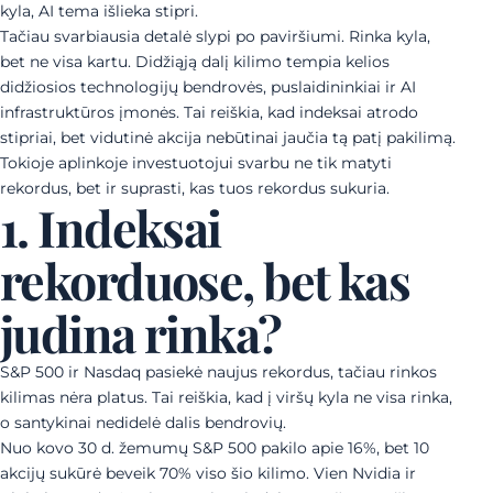
kyla, AI tema išlieka stipri.
Tačiau svarbiausia detalė slypi po paviršiumi. Rinka kyla,
bet ne visa kartu. Didžiąją dalį kilimo tempia kelios
didžiosios technologijų bendrovės, puslaidininkiai ir AI
infrastruktūros įmonės. Tai reiškia, kad indeksai atrodo
stipriai, bet vidutinė akcija nebūtinai jaučia tą patį pakilimą.
Tokioje aplinkoje investuotojui svarbu ne tik matyti
rekordus, bet ir suprasti, kas tuos rekordus sukuria.
1. Indeksai
rekorduose, bet kas
judina rinka?
S&P 500 ir Nasdaq pasiekė naujus rekordus, tačiau rinkos
kilimas nėra platus. Tai reiškia, kad į viršų kyla ne visa rinka,
o santykinai nedidelė dalis bendrovių.
Nuo kovo 30 d. žemumų S&P 500 pakilo apie 16%, bet 10
akcijų sukūrė beveik 70% viso šio kilimo. Vien Nvidia ir