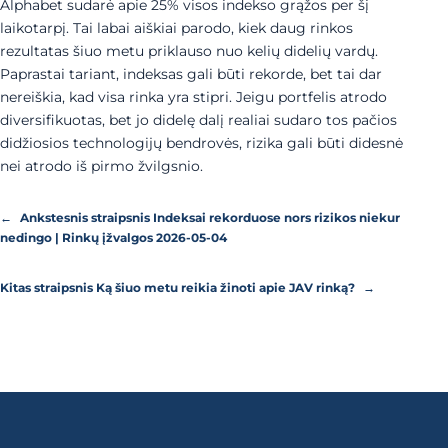
Alphabet sudarė apie 25% visos indekso grąžos per šį
laikotarpį. Tai labai aiškiai parodo, kiek daug rinkos
rezultatas šiuo metu priklauso nuo kelių didelių vardų.
Paprastai tariant, indeksas gali būti rekorde, bet tai dar
nereiškia, kad visa rinka yra stipri. Jeigu portfelis atrodo
diversifikuotas, bet jo didelę dalį realiai sudaro tos pačios
didžiosios technologijų bendrovės, rizika gali būti didesnė
nei atrodo iš pirmo žvilgsnio.
←
Ankstesnis straipsnis
Indeksai rekorduose nors rizikos niekur
nedingo | Rinkų įžvalgos 2026-05-04
Kitas straipsnis
Ką šiuo metu reikia žinoti apie JAV rinką?
→