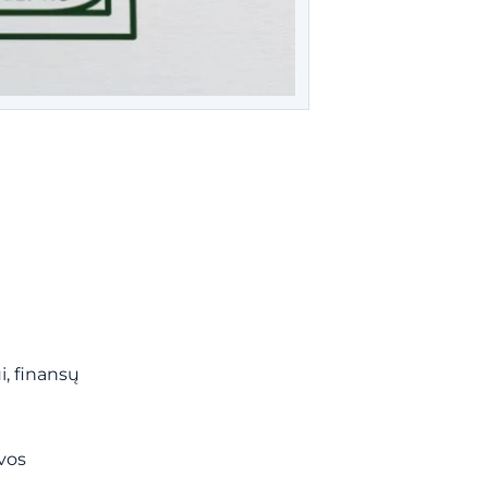
i, finansų
uvos