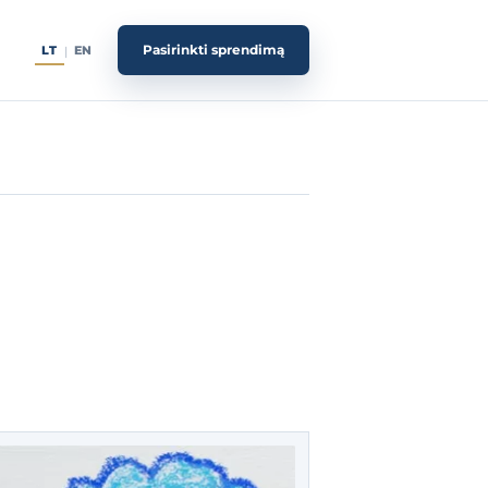
Pasirinkti sprendimą
LT
EN
|