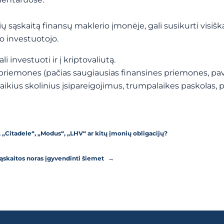
rių sąskaitą finansų maklerio įmonėje, gali susikurti visišk
uo investuotojo.
li investuoti ir į kriptovaliutą.
kos priemones (pačias saugiausias finansines priemones, pav
laikius skolinius įsipareigojimus, trumpalaikes paskolas, 
“, „Citadele“, „Modus“, „LHV“ ar kitų įmonių obligacijų?
sąskaitos noras įgyvendinti šiemet
→