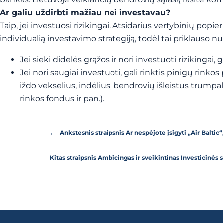
Ar galiu uždirbti mažiau nei investavau?
Taip, jei investuosi rizikingai. Atsidarius vertybinių popie
individualią investavimo strategiją, todėl tai priklauso n
Jei sieki didelės grąžos ir nori investuoti rizikingai, ga
Jei nori saugiai investuoti, gali rinktis pinigų rin
iždo vekselius, indėlius, bendrovių išleistus trumpa
rinkos fondus ir pan.).
←
Ankstesnis straipsnis
Ar nespėjote įsigyti „Air Baltic
Kitas straipsnis
Ambicingas ir sveikintinas Investicinės 