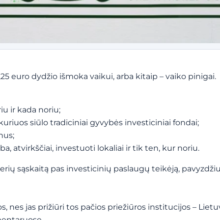
 euro dydžio išmoka vaikui, arba kitaip – vaiko pinigai.
u ir kada noriu;
uriuos siūlo tradiciniai gyvybės investiciniai fondai;
nus;
, atvirkščiai, investuoti lokaliai ir tik ten, kur noriu.
ierių sąskaitą pas investicinių paslaugų teikėją, pavyzdžiu
 nes jas prižiūri tos pačios priežiūros institucijos – Liet
mentaruose.