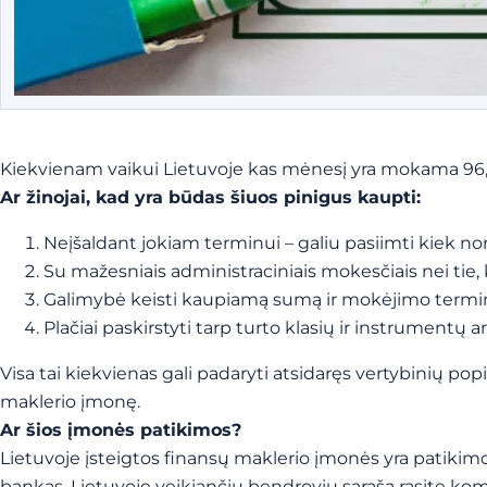
Kiekvienam vaikui Lietuvoje kas mėnesį yra mokama 96,25
Ar žinojai, kad yra būdas šiuos pinigus kaupti:
Neįšaldant jokiam terminui – galiu pasiimti kiek nori
Su mažesniais administraciniais mokesčiais nei tie, k
Galimybė keisti kaupiamą sumą ir mokėjimo termi
Plačiai paskirstyti tarp turto klasių ir instrumentų arba
Visa tai kiekvienas gali padaryti atsidaręs vertybinių pop
maklerio įmonę.
Ar šios įmonės patikimos?
Lietuvoje įsteigtos finansų maklerio įmonės yra patikimos,
bankas. Lietuvoje veikiančių bendrovių sąrašą rasite ko