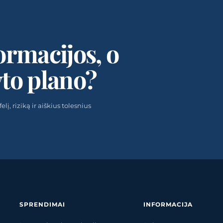
ormacijos, o
yto plano?
į, riziką ir aiškius tolesnius
SPRENDIMAI
INFORMACIJA