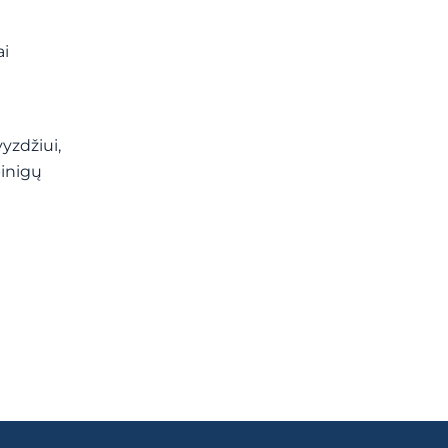
ai
yzdžiui,
pinigų