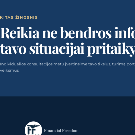
KITAS ŽINGSNIS
Reikia ne bendros inf
tavo situacijai pritaik
Individualios konsultacijos metu įvertinsime tavo tikslus, turimą portfel
veiksmus.
Financial Freedom