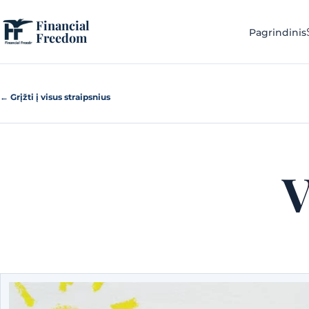
Pereiti prie turinio
Financial
Pagrindinis
Freedom
← Grįžti į visus straipsnius
V