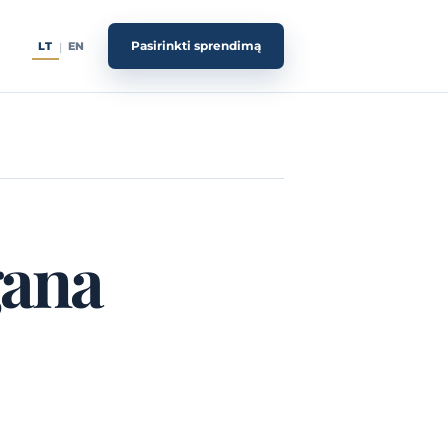
Pasirinkti sprendimą
LT
EN
|
gana