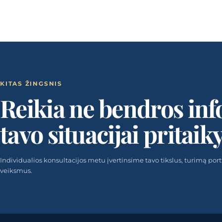
KITAS ŽINGSNIS
Reikia ne bendros inf
tavo situacijai pritaik
Individualios konsultacijos metu įvertinsime tavo tikslus, turimą portfel
veiksmus.