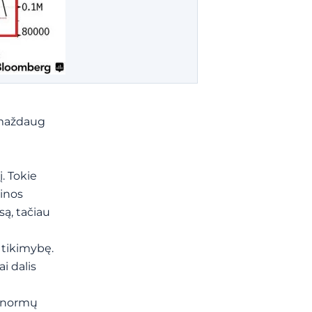
 maždaug
. Tokie
ainos
są, tačiau
s tikimybę.
i dalis
ų normų