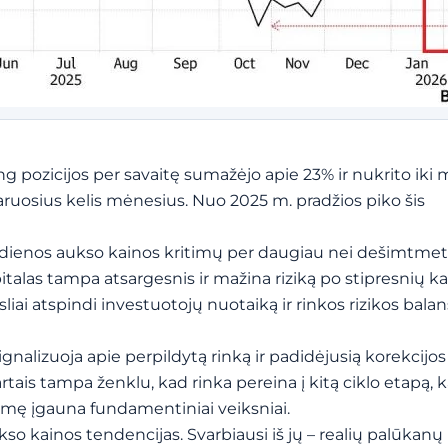
 pozicijos per savaitę sumažėjo apie 23% ir nukrito iki
taruosius kelis mėnesius. Nuo 2025 m. pradžios piko šis
 dienos aukso kainos kritimų per daugiau nei dešimtmetį
talas tampa atsargesnis ir mažina riziką po stipresnių k
iai atspindi investuotojų nuotaiką ir rinkos rizikos balan
ignalizuoja apie perpildytą rinką ir padidėjusią korekcijo
ais tampa ženklu, kad rinka pereina į kitą ciklo etapą, ka
kšmę įgauna fundamentiniai veiksniai.
so kainos tendencijas. Svarbiausi iš jų – realių palūkan