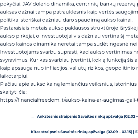
pokyčiai, JAV dolerio dinamika, centrinių bankų rezervų p
auksas dažnai tampa patrauklesnis kaip vertės saugojimo 
politika istoriškai dažniau daro spaudimą aukso kainai.
Pastaraisiais metais aukso paklausos struktūroje išryškėjo
aukso pirkėjai, o investuotojai vis dažniau vertina šį met
aukso kainos dinamika neretai tampa sudėtingesnė nei v
Investuotojams svarbu suprasti, kad aukso vertinimas n
svyravimus. Kur kas svarbiau įvertinti, kokią funkciją šis
kaip apsauga nuo infliacijos, valiutų rizikos, geopolitin
laikotarpiui.
Plačiau apie aukso kainą lemiančius veiksnius, istorinius 
skaityti čia:
https://financialfreedom.lt/aukso-kaina-ar-augimas-gali-t
←
Ankstesnis straipsnis
Savaitės rinkų apžvalga (02.02 –
Kitas straipsnis
Savaitės rinkų apžvalga (02.09 – 02.15) 