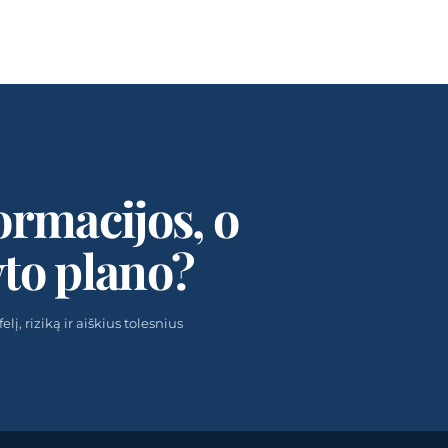
ormacijos, o
yto plano?
į, riziką ir aiškius tolesnius