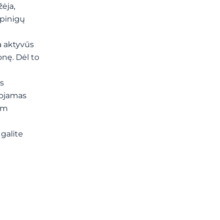
ėja,
 pinigų
a aktyvūs
onę. Dėl to
s
udojamas
iam
 galite