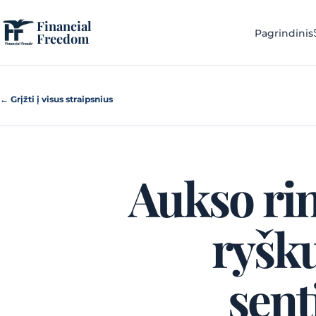
Pereiti prie turinio
Financial
Pagrindinis
Freedom
← Grįžti į visus straipsnius
Aukso ri
ryšku
sent