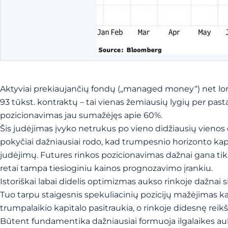
Aktyviai prekiaujančių fondų („managed money“) net long
93 tūkst. kontraktų – tai vienas žemiausių lygių per pas
pozicionavimas jau sumažėjęs apie 60%.
Šis judėjimas įvyko netrukus po vieno didžiausių vienos
pokyčiai dažniausiai rodo, kad trumpesnio horizonto kapi
judėjimų. Futures rinkos pozicionavimas dažnai gana tiksl
retai tampa tiesioginiu kainos prognozavimo įrankiu.
Istoriškai labai didelis optimizmas aukso rinkoje dažnai s
Tuo tarpu staigesnis spekuliacinių pozicijų mažėjimas kart
trumpalaikio kapitalo pasitraukia, o rinkoje didesnę rei
Būtent fundamentika dažniausiai formuoja ilgalaikes auk