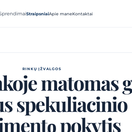
Sprendimai
Straipsniai
Apie mane
Kontaktai
RINKŲ ĮŽVALGOS
nkoje matomas 
s spekuliacinio
imentо pokytis