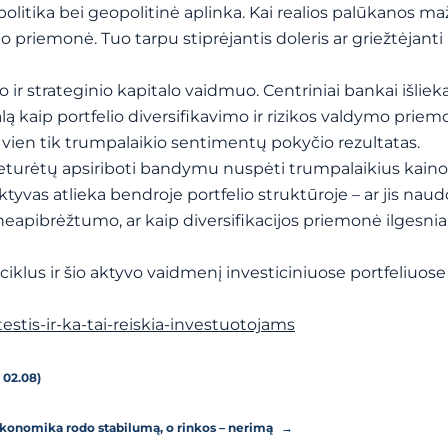
olitika bei geopolitinė aplinka. Kai realios palūkanos maž
priemonė. Tuo tarpu stiprėjantis doleris ar griežtėjanti
 ir strateginio kapitalo vaidmuo. Centriniai bankai išliek
alą kaip portfelio diversifikavimo ir rizikos valdymo priem
ien tik trumpalaikio sentimentų pokyčio rezultatas.
eturėtų apsiriboti bandymu nuspėti trumpalaikius kaino
 aktyvas atlieka bendroje portfelio struktūroje – ar jis na
io neapibrėžtumo, ar kaip diversifikacijos priemonė ilgesn
ciklus ir šio aktyvo vaidmenį investiciniuose portfeliuose
estis-ir-ka-tai-reiskia-investuotojams
 02.08)
| Ekonomika rodo stabilumą, o rinkos – nerimą
→