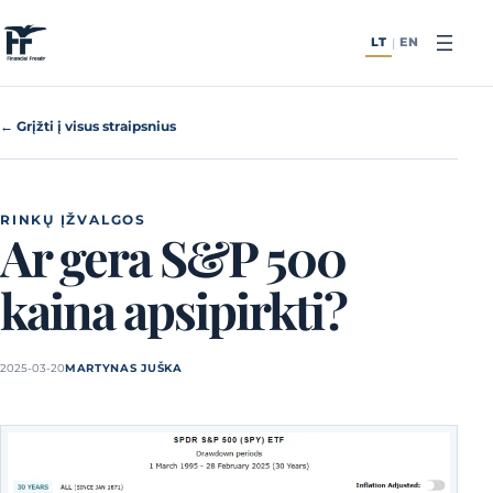
Pereiti prie turinio
LT
EN
|
← Grįžti į visus straipsnius
RINKŲ ĮŽVALGOS
Ar gera S&P 500
kaina apsipirkti?
2025-03-20
MARTYNAS JUŠKA