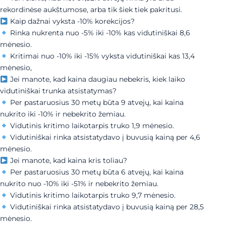
rekordinėse aukštumose, arba tik šiek tiek pakritusi.
Kaip dažnai vyksta -10% korekcijos?
Rinka nukrenta nuo -5% iki -10% kas vidutiniškai 8,6
mėnesio.
Kritimai nuo -10% iki -15% vyksta vidutiniškai kas 13,4
mėnesio,
Jei manote, kad kaina daugiau nebekris, kiek laiko
vidutiniškai trunka atsistatymas?
Per pastaruosius 30 metų būta 9 atvejų, kai kaina
nukrito iki -10% ir nebekrito žemiau.
Vidutinis kritimo laikotarpis truko 1,9 mėnesio.
Vidutiniškai rinka atsistatydavo į buvusią kainą per 4,6
mėnesio.
Jei manote, kad kaina kris toliau?
Per pastaruosius 30 metų būta 6 atvejų, kai kaina
nukrito nuo -10% iki -51% ir nebekrito žemiau.
Vidutinis kritimo laikotarpis truko 9,7 mėnesio.
Vidutiniškai rinka atsistatydavo į buvusią kainą per 28,5
mėnesio.