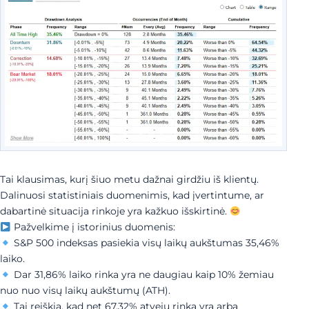
Tai klausimas, kurį šiuo metu dažnai girdžiu iš klientų.
Dalinuosi statistiniais duomenimis, kad įvertintume, ar
dabartinė situacija rinkoje yra kažkuo išskirtinė.
Pažvelkime į istorinius duomenis:
S&P 500 indeksas pasiekia visų laikų aukštumas 35,46%
laiko.
Dar 31,86% laiko rinka yra ne daugiau kaip 10% žemiau
nuo nuo visų laikų aukštumų (ATH).
Tai reiškia, kad net 67,32% atvejų rinka yra arba