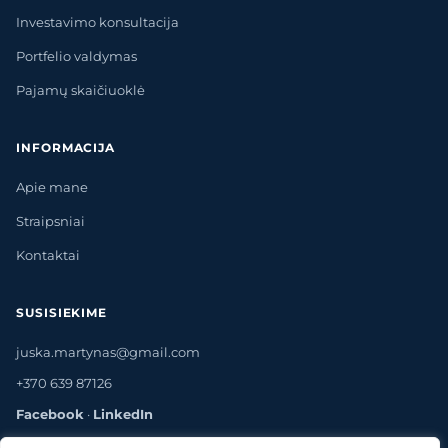
Investavimo konsultacija
Portfelio valdymas
Pajamų skaičiuoklė
INFORMACIJA
Apie mane
Straipsniai
Kontaktai
SUSISIEKIME
juska.martynas@gmail.com
+370 639 87126
Facebook
·
LinkedIn