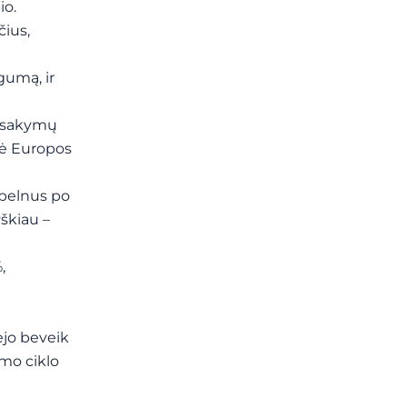
io.
čius,
ngumą, ir
užsakymų
ikė Europos
 pelnus po
škiau –
,
rėjo beveik
mo ciklo