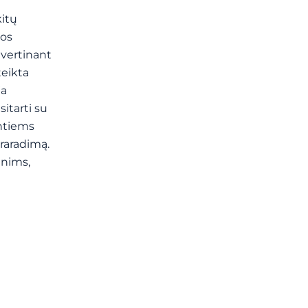
kitų
jos
vertinant
teikta
ja
itarti su
antiems
praradimą.
enims,