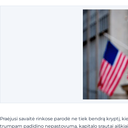
Praėjusi savaitė rinkose parodė ne tiek bendrą kryptį, kiek
trumpam padidino nepastovumą, kapitalo srautai aiškiai judė