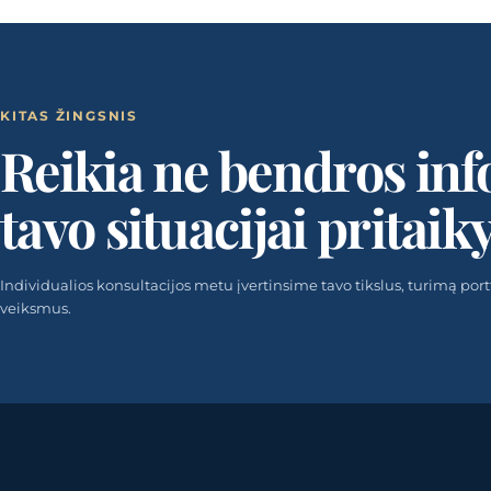
KITAS ŽINGSNIS
Reikia ne bendros inf
tavo situacijai pritaik
Individualios konsultacijos metu įvertinsime tavo tikslus, turimą portfel
veiksmus.