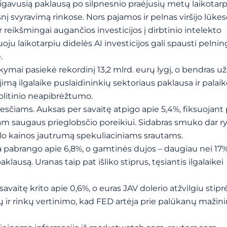
tsigavusią paklausą po silpnesnio praėjusių metų laikotarp
į svyravimą rinkose. Nors pajamos ir pelnas viršijo lūkes
 reikšmingai augančios investicijos į dirbtinio intelekto
puoju laikotarpiu didelės AI investicijos gali spausti pelni
.
mai pasiekė rekordinį 13,2 mlrd. eurų lygį, o bendras 
kėjimą ilgalaike puslaidininkių sektoriaus paklausa ir pala
olitinio neapibrėžtumo.
esčiams. Auksas per savaitę atpigo apie 5,4%, fiksuojant
am saugaus prieglobsčio poreikiui. Sidabras smuko dar ry
talo kainos jautrumą spekuliaciniams srautams.
a pabrango apie 6,8%, o gamtinės dujos – daugiau nei 17%
lausą. Uranas taip pat išliko stiprus, tęsiantis ilgalaikei
savaitę krito apie 0,6%, o euras JAV dolerio atžvilgiu stip
ir rinkų vertinimo, kad FED artėja prie palūkanų mažini