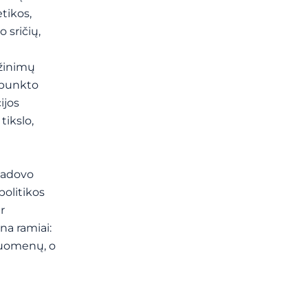
tikos,
 sričių,
ažinimų
 punkto
ijos
tikslo,
vadovo
politikos
r
na ramiai:
 duomenų, o