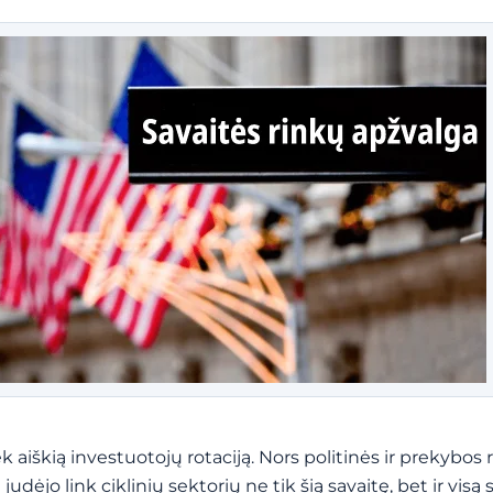
 aiškią investuotojų rotaciją. Nors politinės ir prekybos r
jo link ciklinių sektorių ne tik šią savaitę, bet ir visą s