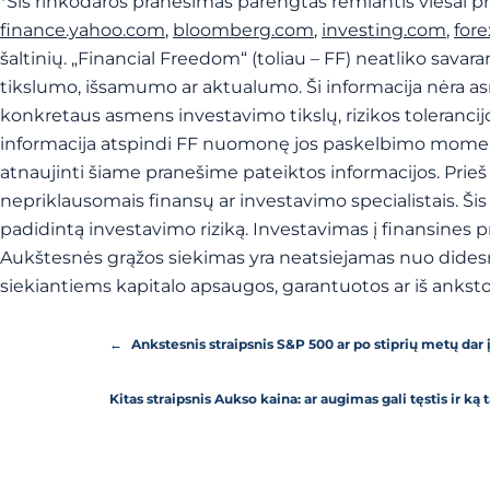
*
Šis rinkodaros pranešimas parengtas remiantis viešai pr
finance.yahoo.com
,
bloomberg.com
,
investing.com
,
for
šaltinių. „Financial Freedom“ (toliau – FF) neatliko savar
tikslumo, išsamumo ar aktualumo. Ši informacija nėra 
konkretaus asmens investavimo tikslų, rizikos tolerancijo
informacija atspindi FF nuomonę jos paskelbimo momentu 
atnaujinti šiame pranešime pateiktos informacijos. Pri
nepriklausomais finansų ar investavimo specialistais. Š
padidintą investavimo riziką. Investavimas į finansines p
Aukštesnės grąžos siekimas yra neatsiejamas nuo didesni
siekiantiems kapitalo apsaugos, garantuotos ar iš ankst
←
Ankstesnis straipsnis
S&P 500 ar po stiprių metų da
Kitas straipsnis
Aukso kaina: ar augimas gali tęstis ir ką 