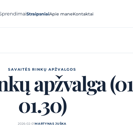
Sprendimai
Straipsniai
Apie mane
Kontaktai
SAVAITĖS RINKŲ APŽVALGOS
inkų apžvalga (01
01.30)
2026-02-01
MARTYNAS JUŠKA