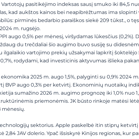
 Vartotojų pasitikėjimo indeksas sausį smuko iki 84,5 nu
alas, kad aukštos kainos bei neapibrėžtumas ima slopinti 
abilūs: pirminės bedarbio paraiškos siekė 209 tūkst., o tę
 2024 m. rugsėjo.
 PPI augo 0,5% per mėnesį, viršydamas lūkesčius (0,2%). D
aždaug du trečdaliai šio augimo buvo susiję su didesnėm
galaikio vartojimo prekių užsakymai lapkritį šoktelėjo 
o 0,7%, rodydami, kad investicinis aktyvumas išlieka pak
s ekonomika 2025 m. augo 1,5%, palyginti su 0,9% 2024 m.
rtį BVP augo 0,3% per ketvirtį. Ekonominių nuotaikų indi
u Vokietija sumažino 2026 m. augimo prognozę iki 1,0% nuo 1
ruktūrinėmis priemonėmis. JK būsto rinkoje matėsi lėtė
18 mėnesių.
echnologijų sektorius. Apple paskelbė itin stiprų ketvirt
ekė 2,84 JAV dolerio. Ypač išsiskyrė Kinijos regionas, kur p