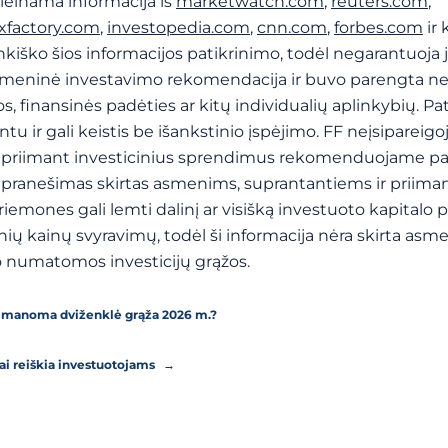
ieinama informacija iš
marketwatch.com
,
reuters.com
,
exfactory.com
,
investopedia.com
,
cnn.com
,
forbes.com
ir 
ankiško šios informacijos patikrinimo, todėl negarantuoja 
asmeninė investavimo rekomendacija ir buvo parengta ne
s, finansinės padėties ar kitų individualių aplinkybių. Pa
ir gali keistis be išankstinio įspėjimo. FF neįsipareigo
eš priimant investicinius sprendimus rekomenduojame pas
is pranešimas skirtas asmenims, suprantantiems ir priim
riemones gali lemti dalinį ar visišką investuoto kapitalo 
ų kainų svyravimų, todėl ši informacija nėra skirta asm
o numatomos investicijų grąžos.
r įmanoma dviženklė grąža 2026 m.?
tai reiškia investuotojams
→