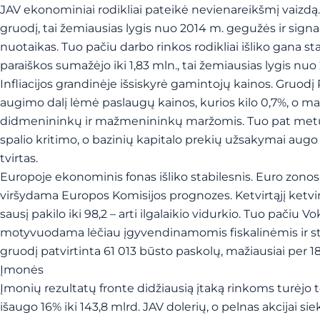
JAV ekonominiai rodikliai pateikė nevienareikšmį vaizdą.
gruodį, tai žemiausias lygis nuo 2014 m. gegužės ir sign
nuotaikas. Tuo pačiu darbo rinkos rodikliai išliko gana st
paraiškos sumažėjo iki 1,83 mln., tai žemiausias lygis nuo
Infliacijos grandinėje išsiskyrė gamintojų kainos. Gruodį
augimo dalį lėmė paslaugų kainos, kurios kilo 0,7%, o m
didmenininkų ir mažmenininkų maržomis. Tuo pat metu il
spalio kritimo, o bazinių kapitalo prekių užsakymai aug
tvirtas.
Europoje ekonominis fonas išliko stabilesnis. Euro zono
viršydama Europos Komisijos prognozes. Ketvirtąjį ketvi
sausį pakilo iki 98,2 – arti ilgalaikio vidurkio. Tuo pači
motyvuodama lėčiau įgyvendinamomis fiskalinėmis ir st
gruodį patvirtinta 61 013 būsto paskolų, mažiausiai per 
Įmonės
Įmonių rezultatų fronte didžiausią įtaką rinkoms turėjo t
išaugo 16% iki 143,8 mlrd. JAV dolerių, o pelnas akcijai si