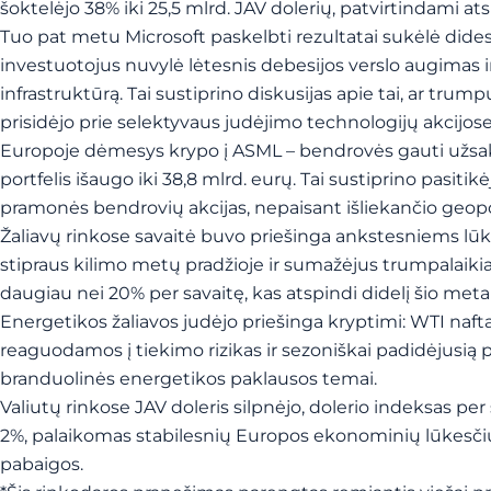
šoktelėjo 38% iki 25,5 mlrd. JAV dolerių, patvirtindami a
Tuo pat metu Microsoft paskelbti rezultatai sukėlė didesn
investuotojus nuvylė lėtesnis debesijos verslo augimas ir
infrastruktūrą. Tai sustiprino diskusijas apie tai, ar trum
prisidėjo prie selektyvaus judėjimo technologijų akcijose
Europoje dėmesys krypo į ASML – bendrovės gauti užsaky
portfelis išaugo iki 38,8 mlrd. eurų. Tai sustiprino pasiti
pramonės bendrovių akcijas, nepaisant išliekančio geop
Žaliavų rinkose savaitė buvo priešinga ankstesniems lūk
stipraus kilimo metų pradžioje ir sumažėjus trumpalaiki
daugiau nei 20% per savaitę, kas atspindi didelį šio me
Energetikos žaliavos judėjo priešinga kryptimi: WTI naft
reaguodamos į tiekimo rizikas ir sezoniškai padidėjusią pak
branduolinės energetikos paklausos temai.
Valiutų rinkose JAV doleris silpnėjo, dolerio indeksas per 
2%, palaikomas stabilesnių Europos ekonominių lūkesčių 
pabaigos.