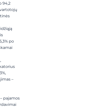
o 94,2
vartotojų
stinės
idžiąją
is
5,3% po
ankamai
,
katorius
,3%,
jimas –
į – pajamos
ardavimai