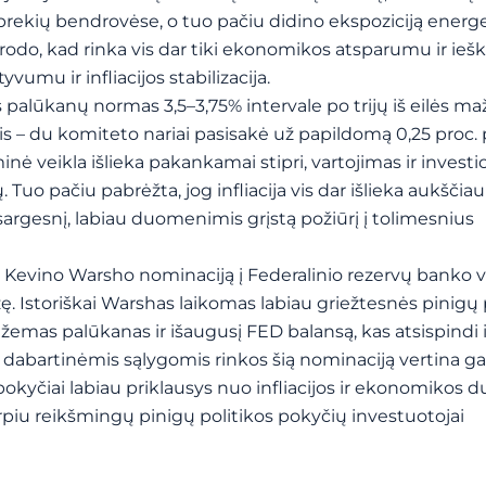
 prekių bendrovėse, o tuo pačiu didino ekspoziciją energe
rodo, kad rinka vis dar tiki ekonomikos atsparumu ir ieško
umu ir infliacijos stabilizacija.
es palūkanų normas 3,5–3,75% intervale po trijų iš eilės m
s – du komiteto nariai pasisakė už papildomą 0,25 proc.
veikla išlieka pakankamai stipri, vartojimas ir investic
Tuo pačiu pabrėžta, jog infliacija vis dar išlieka aukščiau 
sargesnį, labiau duomenimis grįstą požiūrį į tolimesnius
 Kevino Warsho nominaciją į Federalinio rezervų banko 
. Istoriškai Warshas laikomas labiau griežtesnės pinigų 
s žemas palūkanas ir išaugusį FED balansą, kas atsispindi i
dabartinėmis sąlygomis rinkos šią nominaciją vertina ga
pokyčiai labiau priklausys nuo infliacijos ir ekonomikos
piu reikšmingų pinigų politikos pokyčių investuotojai