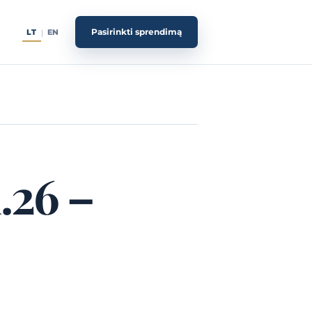
Pasirinkti sprendimą
LT
EN
|
.26 –