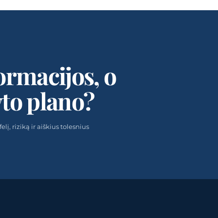
ormacijos, o
yto plano?
į, riziką ir aiškius tolesnius