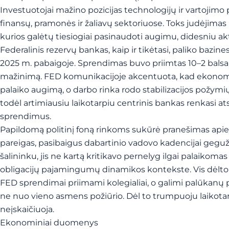
Investuotojai mažino pozicijas technologijų ir vartojimo
finansų, pramonės ir žaliavų sektoriuose. Toks judėjimas 
kurios galėtų tiesiogiai pasinaudoti augimu, didesniu aktyv
Federalinis rezervų bankas, kaip ir tikėtasi, paliko bazin
2025 m. pabaigoje. Sprendimas buvo priimtas 10–2 balsai
mažinimą. FED komunikacijoje akcentuota, kad ekonominė 
palaiko augimą, o darbo rinka rodo stabilizacijos požymių. 
todėl artimiausiu laikotarpiu centrinis bankas renkasi at
sprendimus.
Papildomą politinį foną rinkoms sukūrė pranešimas apie
pareigas, pasibaigus dabartinio vadovo kadencijai gegužę
šalininku, jis ne kartą kritikavo pernelyg ilgai palaikoma
obligacijų pajamingumų dinamikos kontekste. Vis dėlto 
FED sprendimai priimami kolegialiai, o galimi palūkanų 
ne nuo vieno asmens požiūrio. Dėl to trumpuoju laikotar
neįskaičiuoja.
Ekonominiai duomenys