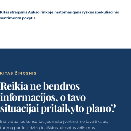
Kitas straipsnis
Aukso rinkoje matomas gana ryškus spekuliacinio
sentimentо pokytis
→
KITAS ŽINGSNIS
Reikia ne bendros
informacijos, o tavo
situacijai pritaikyto plano?
Individualios konsultacijos metu įvertinsime tavo tikslus,
turimą portfelį, riziką ir aiškius tolesnius veiksmus.