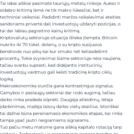
Tai labai aiškiai pasimatė tauriųjų metalų rinkoje. Aukso ir
sidabro kritimą lėmė ne tik makro lūkesčiai, bet ir
techniniai veiksniai. Padidinti maržos reikalavimai ateities
sandoriams privertė dalį investuotojų uždaryti pozicijas, o
tai dar labiau pagreitino kainų kritimą.
Kriptovaliutų sektoriuje situacija išlieka įtempta. Bitcoin
nukrito iki 70 tūkst. dolerių, o su kripto susijusios
bendrovės nuo pikų kai kur smuko net keliasdešimt
procentų. Tokie svyravimai šiame sektoriuje nėra naujiena,
tačiau svarbu suprasti, kad didėjantis institucinių
investuotojų vaidmuo gali keisti tradicinę kripto ciklų
logiką.
Makroekonomika siunčia gana kontrastingus signalus.
Gamybos ir paslaugų sektoriai dar rodo augimą, tačiau
darbo rinka pradeda silpnėti. Daugėja atleidimų, lėtėja
įdarbinimas, mažėja laisvų darbo vietų skaičius. Istoriškai
tai dažnai būna pereinamasis ekonomikos etapas, kai rinka
tampa ypač jautri neigiamiems signalams.
Tuo pačiu metu matome gana aiškią kapitalo rotaciją tarp