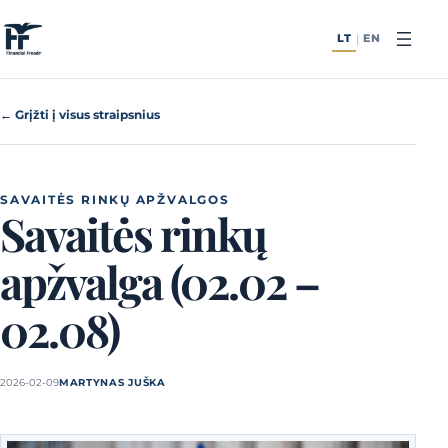
Pereiti prie turinio
LT
EN
|
← Grįžti į visus straipsnius
SAVAITĖS RINKŲ APŽVALGOS
Savaitės rinkų
apžvalga (02.02 –
02.08)
2026-02-09
MARTYNAS JUŠKA