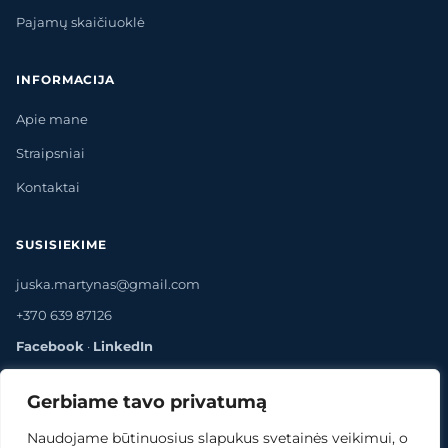
Pajamų skaičiuoklė
INFORMACIJA
Apie mane
Straipsniai
Kontaktai
SUSISIEKIME
juska.martynas@gmail.com
+370 639 87126
Facebook
·
LinkedIn
Gerbiame tavo privatumą
Naudojame būtinuosius slapukus svetainės veikimui, o