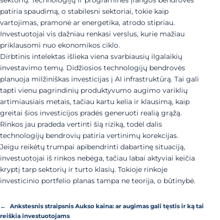
sektorių. Technologijų ir programinės įrangos bendrovės
patiria spaudimą, o stabilesni sektoriai, tokie kaip
vartojimas, pramonė ar energetika, atrodo stipriau.
Investuotojai vis dažniau renkasi verslus, kurie mažiau
priklausomi nuo ekonomikos ciklo.
Dirbtinis intelektas išlieka viena svarbiausių ilgalaikių
investavimo temų. Didžiosios technologijų bendrovės
planuoja milžiniškas investicijas į AI infrastruktūrą. Tai gali
tapti vienu pagrindinių produktyvumo augimo variklių
artimiausiais metais, tačiau kartu kelia ir klausimą, kaip
greitai šios investicijos pradės generuoti realią grąžą.
Rinkos jau pradeda vertinti šią riziką, todėl dalis
technologijų bendrovių patiria vertinimų korekcijas.
Jeigu reikėtų trumpai apibendrinti dabartinę situaciją,
investuotojai iš rinkos nebėga, tačiau labai aktyviai keičia
kryptį tarp sektorių ir turto klasių. Tokioje rinkoje
investicinio portfelio planas tampa ne teorija, o būtinybė.
←
Ankstesnis straipsnis
Aukso kaina: ar augimas gali tęstis ir ką tai
reiškia investuotojams