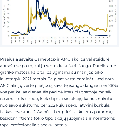
Praėjusią savaitę GameStop ir AMC akcijos vėl atsidūrė
antraštėse po to, kai jų vertė drastiškai išaugo. Pateiktame
grafike matosi, kaip tai palyginama su manijos piko
laikotarpiu 2021 metais. Taip pat verta paminėti, kad nors
AMC akcijų vertė praėjusią savaitę išaugo daugiau nei 100%
vos per kelias dienas, šis padidėjimas diagramoje beveik
nesimato, kas rodo, kiek stipriai šių akcijų kainos nukrito
nuo savo aukštumų per 2021-ųjų spekuliatyvinį burbulą.
Laikas investuoti? Galbūt… bet prieš tai keletas patarimų
besidomintiems tokio tipo akcijų judėjimais ir norintiems
tapti profesionaliais spekuliantais: