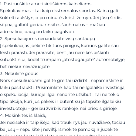
1. Pasiruoškite amerikietiškiems kalneliams
Spekuliavimas – tai kaip ekstremalus sportas. Kaina gali
šoktelti aukštyn, o po minutės kristi žemyn. Jei jūsų širdis
silpna, galbūt geriau rinkitės šachmatus – mažiau
adrenalino, daugiau laiko pagalvoti.
2. Spekuliacijoms nenaudokite visų santaupų
Į spekuliacijas įdėkite tik tuos pinigus, kuriuos galite sau
leisti prarasti. Jei prarasite, bent jau nereikės aiškinti
sutuoktiniui, kodėl trumpam „atostogaujate“ automobilyje,
bet niekur nevažiuojate.
3. Nebūkite godūs
Nors spekuliuodami galite greitai uždirbti, nepamirškite ir
laiku pasitraukti. Prisiminkite, kad tai neilgalaikė investicija,
o spekuliacija, kurioje ilgai nenorite užsibūti. Tai ne tokio
tipo akcija, kuri jus pakeis ir būtent su ja tapsite ilgalaikiu
investuotoju – geriau žvirblis rankoje, nei briedis girioje.
4. Mokinkitės iš klaidų
Jei nesiseka ir taip išėjo, kad traukinys jau nuvažiavo, tačiau
be jūsų – nepulkite į neviltį. Išmokite pamoką ir judėkite