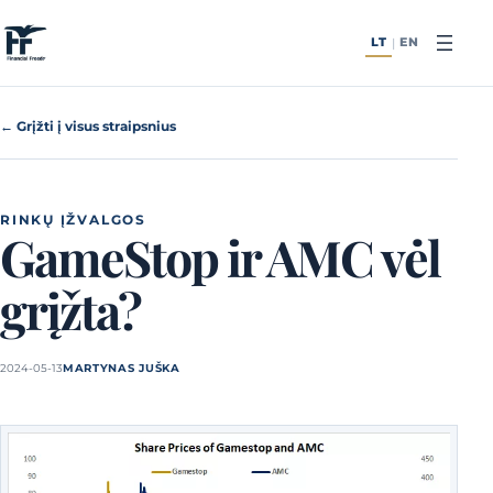
Pereiti prie turinio
LT
EN
|
← Grįžti į visus straipsnius
RINKŲ ĮŽVALGOS
GameStop ir AMC vėl
grįžta?
2024-05-13
MARTYNAS JUŠKA