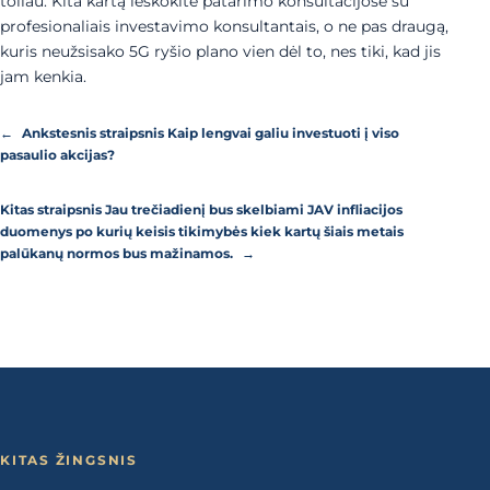
toliau. Kita kartą ieškokite patarimo konsultacijose su
profesionaliais investavimo konsultantais, o ne pas draugą,
kuris neužsisako 5G ryšio plano vien dėl to, nes tiki, kad jis
jam kenkia.
←
Ankstesnis straipsnis
Kaip lengvai galiu investuoti į viso
pasaulio akcijas?
Kitas straipsnis
Jau trečiadienį bus skelbiami JAV infliacijos
duomenys po kurių keisis tikimybės kiek kartų šiais metais
palūkanų normos bus mažinamos.
→
KITAS ŽINGSNIS