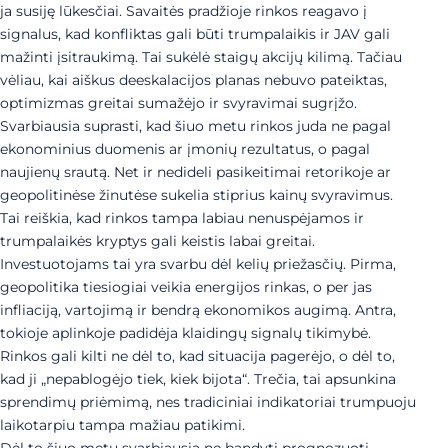
ja susiję lūkesčiai. Savaitės pradžioje rinkos reagavo į
signalus, kad konfliktas gali būti trumpalaikis ir JAV gali
mažinti įsitraukimą. Tai sukėlė staigų akcijų kilimą. Tačiau
vėliau, kai aiškus deeskalacijos planas nebuvo pateiktas,
optimizmas greitai sumažėjo ir svyravimai sugrįžo.
Svarbiausia suprasti, kad šiuo metu rinkos juda ne pagal
ekonominius duomenis ar įmonių rezultatus, o pagal
naujienų srautą. Net ir nedideli pasikeitimai retorikoje ar
geopolitinėse žinutėse sukelia stiprius kainų svyravimus.
Tai reiškia, kad rinkos tampa labiau nenuspėjamos ir
trumpalaikės kryptys gali keistis labai greitai.
Investuotojams tai yra svarbu dėl kelių priežasčių. Pirma,
geopolitika tiesiogiai veikia energijos rinkas, o per jas
infliaciją, vartojimą ir bendrą ekonomikos augimą. Antra,
tokioje aplinkoje padidėja klaidingų signalų tikimybė.
Rinkos gali kilti ne dėl to, kad situacija pagerėjo, o dėl to,
kad ji „nepablogėjo tiek, kiek bijota“. Trečia, tai apsunkina
sprendimų priėmimą, nes tradiciniai indikatoriai trumpuoju
laikotarpiu tampa mažiau patikimi.
Dėl to šiuo metu svarbiausia ne bandyti prognozuoti