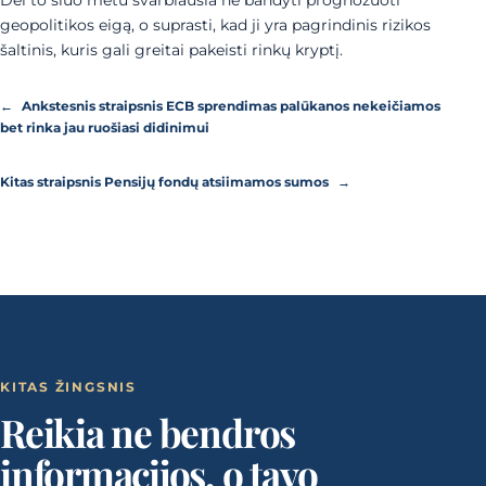
geopolitikos eigą, o suprasti, kad ji yra pagrindinis rizikos
šaltinis, kuris gali greitai pakeisti rinkų kryptį.
←
Ankstesnis straipsnis
ECB sprendimas palūkanos nekeičiamos
bet rinka jau ruošiasi didinimui
Kitas straipsnis
Pensijų fondų atsiimamos sumos
→
KITAS ŽINGSNIS
Reikia ne bendros
informacijos, o tavo