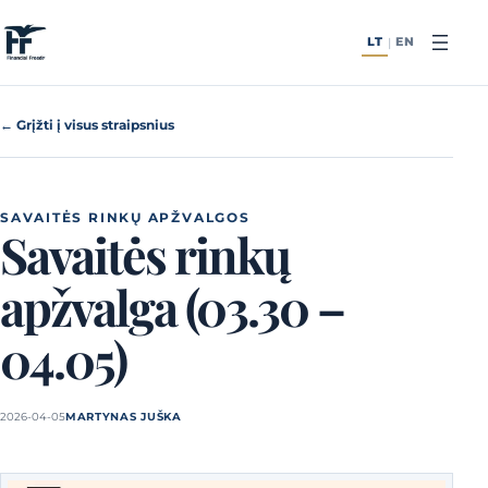
Pereiti prie turinio
LT
EN
|
← Grįžti į visus straipsnius
SAVAITĖS RINKŲ APŽVALGOS
Savaitės rinkų
apžvalga (03.30 –
04.05)
2026-04-05
MARTYNAS JUŠKA