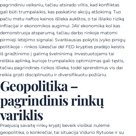
pagrindiniu veiksniu, tačiau atsirado viltis, kad konfliktas
gali būti trumpalaikis, kas paskatino akcijų atšokimą. Tuo
pačiu metu naftos kainos išlieka aukštos, o tai išlaiko riziką
infliacijai ir ekonomikos augimui. JAV ekonomika kol kas
demonstruoja atsparumą, tačiau darbo rinkoje matomi
pirmieji lėtėjimo signalai. Svarbiausias pokytis įvyko pinigų
politikoje – rinkos lūkesčiai dėl FED krypties pradėjo keistis
iš griežtinimo į galimą švelninimą. Investuotojams tai
reiškia aplinką, kurioje trumpalaikis optimizmas gali tęstis,
tačiau pagrindinės rizikos išlieka, todėl sprendimus vis dar
reikia grįsti disciplinuotu ir diversifikuotu požiūriu.
Geopolitika –
pagrindinis rinkų
variklis
Praėjusią savaitę rinkų kryptį beveik visiškai nulėmė
geopolitika, o konkrečiai, tai situacija Vidurio Rytuose ir su